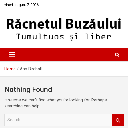
Skip
vineri, august 7, 2026
to
content
Tumultuos si liber
Racnetul Buzaului
Home
Ana Birchall
Nothing Found
It seems we can’t find what you’re looking for. Perhaps
searching can help.
S
e